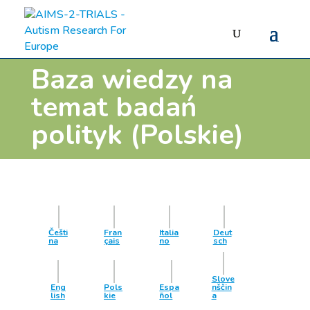
Baza wiedzy na
temat badań
polityk (Polskie)
Češti
Fran
Italia
Deut
na
çais
no
sch
Slove
Eng
Pols
Espa
nščin
lish
kie
ñol
a