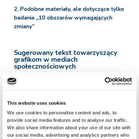
2. Podobne materiały, ale dotyczące tylko
badania „10 obszarów wymagających
zmiany”
Sugerowany tekst towarzyszący
grafikom w mediach
społecznościowych
Udostępniajcie! Potrzebujemy dotrzeć do jak
największej liczby osób w spektrum autyzmu, do
ich opiekunów oraz osób pracujących w obszarze
autyzmu. To badanie pozwoli określić, jakie kwestie
This website uses cookies
są najważniejsze dla osób w spektrum. Na jakich
We use cookies to personalise content and ads, to
zmianach Ci zależy? Zabierz głos! #autismresearch
provide social media features and to analyse our traffic.
#autistic #autism rebrand.ly/autismsurveysPO
We also share information about your use of our site with
our social media, advertising and analytics partners who